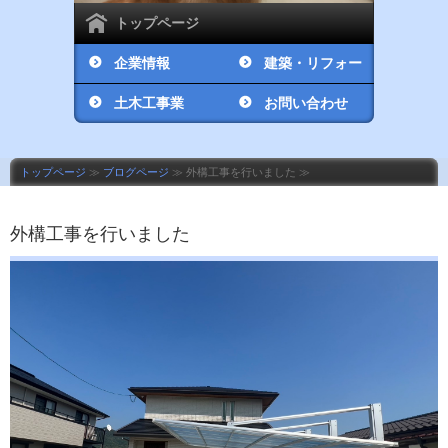
トップページ
企業情報
建築・リフォー
土木工事業
ム工事業
お問い合わせ
トップページ
≫
ブログページ
≫ 外構工事を行いました ≫
外構工事を行いました